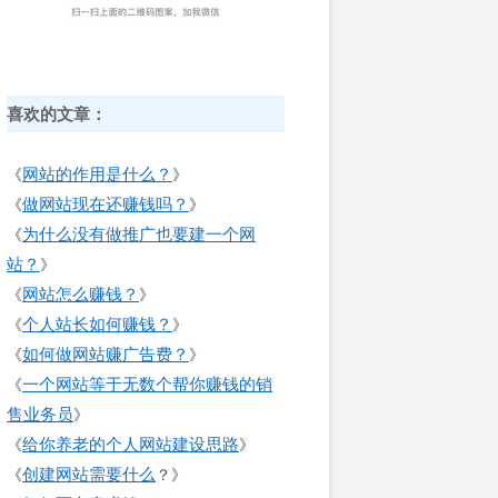
喜欢的文章：
网站的作用是什么？
《
》
做网站现在还赚钱吗？
《
》
为什么没有做推广也要建一个网
《
站？
》
网站怎么赚钱？
《
》
个人站长如何赚钱？
《
》
如何做网站赚广告费？
《
》
一个网站等于无数个帮你赚钱的销
《
售业务员
》
给你养老的个人网站建设思路
《
》
创建网站需要什么
《
？》