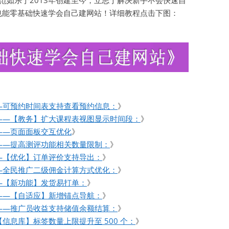
如乐于2013年创建至今，立志于解决新手不会快速自
也能零基础快速学会自己建网站！详细教程点击下图：
—可预约时间表支持查看预约信息：
》
——【教务】扩大课程表视图显示时间段：
》
——页面面板交互优化
》
——提高测评功能相关数量限制：
》
—【优化】订单评价支持导出：
》
—全民推广二级佣金计算方式优化：
》
—【新功能】发货易打单：
》
——【自适应】新增锚点导航：
》
——推广员收益支持储值余额结算：
》
信息库】标签数量上限提升至 500 个：
》