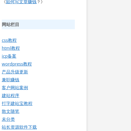
如何写文章赚钱
《
？》
网站栏目
css教程
html教程
icp备案
wordpress教程
产品升级更新
兼职赚钱
客户网站案例
建站程序
打字建站宝教程
散文随笔
未分类
站长资源软件下载