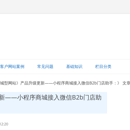
跳
至
客户网站案例
常见问题
基础知识
栏目分类
正
文
网站赚钱
商城型网站》产品升级更新——小程序商城接入微信B2b门店助手：》 文
网站建设知识
新——小程序商城接入微信B2b门店助
ICP备案
打字建站宝教程
2:20
网站域名