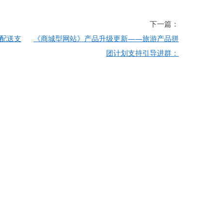
下一篇：
配送支
《商城型网站》产品升级更新——旅游产品拼
团计划支持引导进群：