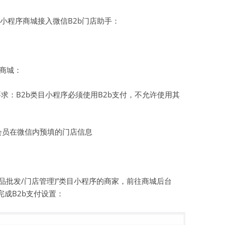
虚拟主机空间
小程序商城接入微信B2b门店助手：
建站程序
西部数码代理
持商城：
HTML教程
要求：B2b类目小程序必须使用B2b支付，不允许使用其
CSS教程
WORDPRESS教程
会员在微信内预填的门店信息
兼职赚钱
站长资源软件下载
商品批发/门店管理)”类目小程序的商家，前往商城后台
散文随笔
完成B2b支付设置：