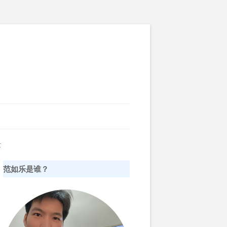
章
范如乐是谁？