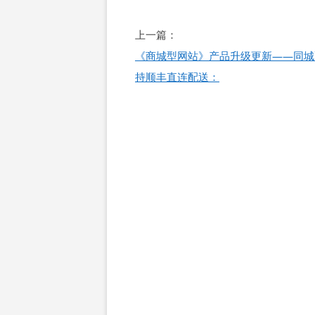
文
上一篇：
章
《商城型网站》产品升级更新——同城
导
持顺丰直连配送：
航