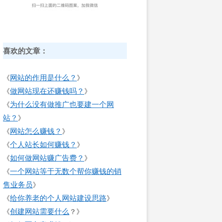
喜欢的文章：
网站的作用是什么？
《
》
做网站现在还赚钱吗？
《
》
为什么没有做推广也要建一个网
《
站？
》
网站怎么赚钱？
《
》
个人站长如何赚钱？
《
》
如何做网站赚广告费？
《
》
一个网站等于无数个帮你赚钱的销
《
售业务员
》
给你养老的个人网站建设思路
《
》
创建网站需要什么
《
？》