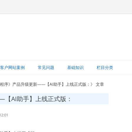
跳
至
客户网站案例
常见问题
基础知识
栏目分类
正
文
网站赚钱
小程序》产品升级更新——【AI助手】上线正式版：》 文章
网站建设知识
—【AI助手】上线正式版：
ICP备案
2:01
打字建站宝教程
网站域名