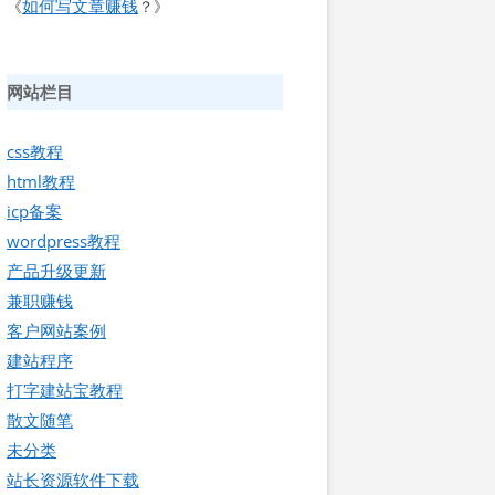
如何写文章赚钱
《
？》
网站栏目
css教程
html教程
icp备案
wordpress教程
产品升级更新
兼职赚钱
客户网站案例
建站程序
打字建站宝教程
散文随笔
未分类
站长资源软件下载