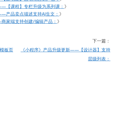
——【课程】专栏升级为系列课：
》
—产品卖点描述支持AI生文：
》
—商家端支持创建/编辑产品：
》
下一篇：
模板页
《小程序》产品升级更新——【设计器】支持
层级列表：