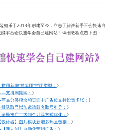
如乐于2013年创建至今，立志于解决新手不会快速自
也能零基础快速学会自己建网站！详细教程点击下图：
拼团新增“抽奖团”拼团类型：
》
——支持周期购：
》
—商品分类模块和页面中广告位支持设置多张：
》
—排队取号增加邀请顾客取号引导：
》
—全民推广二级佣金计算方式优化：
》
【设计器】图片模块新增多热区链接：
》
—【新功能】自动化营销广告：
》