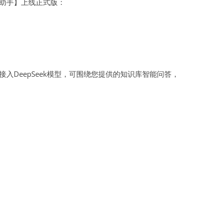
I助手】上线正式版：
虚拟主机空间
建站程序
西部数码代理
接入DeepSeek模型，可围绕您提供的知识库智能问答，
HTML教程
CSS教程
WORDPRESS教程
兼职赚钱
站长资源软件下载
散文随笔