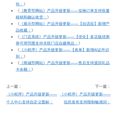
包：
》
《
《教育型网站》产品升级更新——实物订单支持批量
核销和确认收货：
》
《
《展示型网站》产品升级更新——【自适应】新增产
品收藏：
》
《
《门店系统》产品升级更新——【优化】多店版优惠
券可用范围支持关联门店自建商品：
》
《
《小程序》产品升级更新——【表单】新增AI证件识
别：
》
《
《商城型网站》产品升级更新——售后支持退回礼品
卡余额：
》
文
上一篇：
下一篇：
章
《小程序》产品升级更新——
《小程序》产品升级更新——
导
个人中心支持自定义图标：
信息发布支持限制敏感词：
航