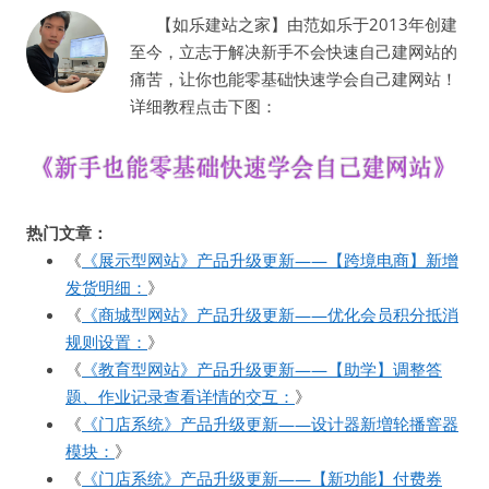
【如乐建站之家】由范如乐于2013年创建
至今，立志于解决新手不会快速自己建网站的
痛苦，让你也能零基础快速学会自己建网站！
详细教程点击下图：
热门文章：
《
《展示型网站》产品升级更新——【跨境电商】新增
发货明细：
》
《
《商城型网站》产品升级更新——优化会员积分抵消
规则设置：
》
《
《教育型网站》产品升级更新——【助学】调整答
题、作业记录查看详情的交互：
》
《
《门店系统》产品升级更新——设计器新増轮播窨器
模块：
》
《
《门店系统》产品升级更新——【新功能】付费券