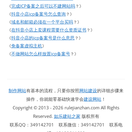
完成ICP备案之后可以不建网站吗
《
？》
抖音小店icp备案号怎么查询
《
？》
域名和邮箱必须在一个平台买吗
《
？》
在抖音小店上卖课程需要什么资质证书
《
？》
抖音小店的icp备案号是什么意思
《
？》
免备案虚拟主机
《
》
不做网站怎么样放置icp备案号
《
？》
制作网站
有基本的流程，只要你按照
网站建设
的详细步骤来
操作，你就能零基础快速学会
建设网站
！
Copyright © 2013 - 2026 rulejianzhan.com All Rights
Reserved.
如乐建站之家
版权所有
联系QQ：349142701 联系微信：349142701 联系电