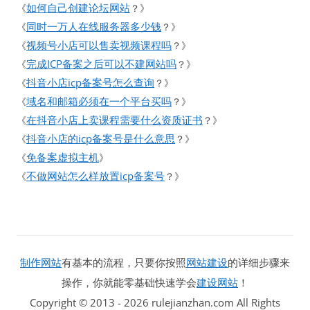
如何自己创建论坛网站
《
？》
同时一万人在线服务器多少钱
《
？》
视频号小店可以售卖视频课程吗
《
？》
完成ICP备案之后可以不建网站吗
《
？》
抖音小店icp备案号怎么查询
《
？》
域名和邮箱必须在一个平台买吗
《
？》
在抖音小店上卖课程需要什么资质证书
《
？》
抖音小店的icp备案号是什么意思
《
？》
免备案虚拟主机
《
》
不做网站怎么样放置icp备案号
《
？》
制作网站
有基本的流程，只要你按照
网站建设
的详细步骤来
操作，你就能零基础快速学会
建设网站
！
Copyright © 2013 - 2026 rulejianzhan.com All Rights