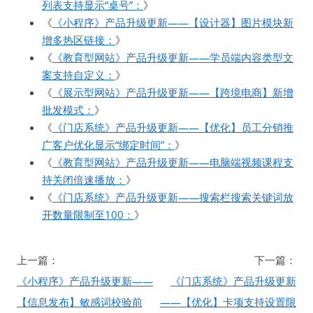
列表支持显示“桌号”：
》
《
《小程序》产品升级更新——【设计器】图片模块新
增多热区链接：
》
《
《教育型网站》产品升级更新——学员端内容类型文
案支持自定义：
》
《
《展示型网站》产品升级更新——【跨境电商】新增
批发模式：
》
《
《门店系统》产品升级更新——【优化】员工分销推
广客户优化显示“绑定时间”：
》
《
《教育型网站》产品升级更新——电脑端视频课程支
持关闭倍速播放：
》
《
《门店系统》产品升级更新——搜索栏搜索关键词放
开数量限制至100：
》
文
上一篇：
下一篇：
章
《小程序》产品升级更新——
《门店系统》产品升级更新
导
【信息发布】敏感词校验前
——【优化】卡项支持设置限