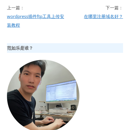
文
上一篇：
下一篇：
章
wordpress插件ftp工具上传安
在哪里注册域名好？
导
装教程
航
范如乐是谁？