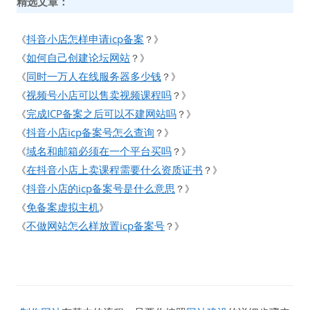
精选文章：
抖音小店怎样申请icp备案
《
？》
如何自己创建论坛网站
《
？》
同时一万人在线服务器多少钱
《
？》
视频号小店可以售卖视频课程吗
《
？》
完成ICP备案之后可以不建网站吗
《
？》
抖音小店icp备案号怎么查询
《
？》
域名和邮箱必须在一个平台买吗
《
？》
在抖音小店上卖课程需要什么资质证书
《
？》
抖音小店的icp备案号是什么意思
《
？》
免备案虚拟主机
《
》
不做网站怎么样放置icp备案号
《
？》