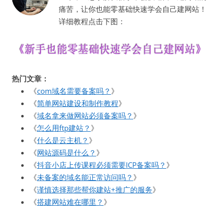
痛苦，让你也能零基础快速学会自己建网站！
详细教程点击下图：
热门文章：
《
com域名需要备案吗？
》
《
简单网站建设和制作教程
》
《
域名拿来做网站必须备案吗？
》
《
怎么用ftp建站？
》
《
什么是云主机？
》
《
网站源码是什么？
》
《
抖音小店上传课程必须需要ICP备案吗？
》
《
未备案的域名能正常访问吗？
》
《
谨慎选择那些帮你建站+推广的服务
》
《
搭建网站难在哪里？
》