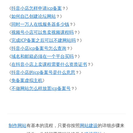
抖音小店怎样申请icp备案
《
？》
如何自己创建论坛网站
《
？》
同时一万人在线服务器多少钱
《
？》
视频号小店可以售卖视频课程吗
《
？》
完成ICP备案之后可以不建网站吗
《
？》
抖音小店icp备案号怎么查询
《
？》
域名和邮箱必须在一个平台买吗
《
？》
在抖音小店上卖课程需要什么资质证书
《
？》
抖音小店的icp备案号是什么意思
《
？》
免备案虚拟主机
《
》
不做网站怎么样放置icp备案号
《
？》
制作网站
有基本的流程，只要你按照
网站建设
的详细步骤来