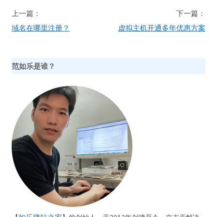
文
上一篇：
下一篇：
章
域名在哪里注册？
虚拟主机开通多年优惠方案
导
航
范如乐是谁？