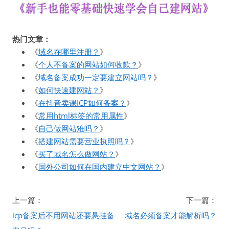
热门文章：
《
域名在哪里注册？
》
《
个人不备案的网站如何收款？
》
《
域名备案成功一定要建立网站吗？
》
《
如何快速建网站？
》
《
在抖音卖课ICP如何备案？
》
《
常用html标签的常用属性
》
《
自己做网站难吗？
》
《
搭建网站需要营业执照吗？
》
《
买了域名怎么做网站？
》
《
国外公司如何在国内建立中文网站？
》
文
上一篇：
下一篇：
章
icp备案后不用网站还要悬挂备
域名必须备案才能解析吗？