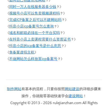
如何自己创建论坛网站
《
？》
同时一万人在线服务器多少钱
《
？》
视频号小店可以售卖视频课程吗
《
？》
完成ICP备案之后可以不建网站吗
《
？》
抖音小店icp备案号怎么查询
《
？》
域名和邮箱必须在一个平台买吗
《
？》
在抖音小店上卖课程需要什么资质证书
《
？》
抖音小店的icp备案号是什么意思
《
？》
免备案虚拟主机
《
》
不做网站怎么样放置icp备案号
《
？》
制作网站
有基本的流程，只要你按照
网站建设
的详细步骤来
操作，你就能零基础快速学会
建设网站
！
Copyright © 2013 - 2026 rulejianzhan.com All Rights