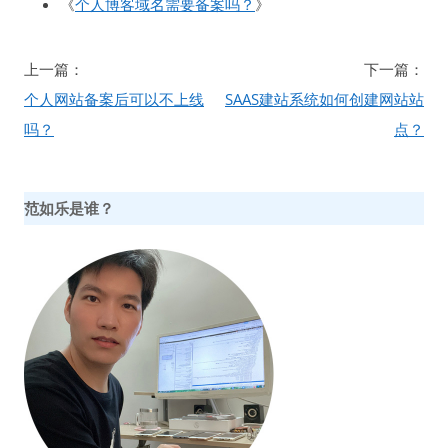
《
个人博客域名需要备案吗？
》
文
上一篇：
下一篇：
章
个人网站备案后可以不上线
SAAS建站系统如何创建网站站
导
吗？
点？
航
范如乐是谁？