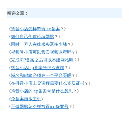
精选文章：
抖音小店怎样申请icp备案
《
？》
如何自己创建论坛网站
《
？》
同时一万人在线服务器多少钱
《
？》
视频号小店可以售卖视频课程吗
《
？》
完成ICP备案之后可以不建网站吗
《
？》
抖音小店icp备案号怎么查询
《
？》
域名和邮箱必须在一个平台买吗
《
？》
在抖音小店上卖课程需要什么资质证书
《
？》
抖音小店的icp备案号是什么意思
《
？》
免备案虚拟主机
《
》
不做网站怎么样放置icp备案号
《
？》