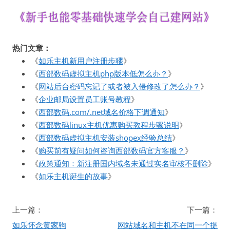
热门文章：
《
如乐主机新用户注册步骤
》
《
西部数码虚拟主机php版本低怎么办？
》
《
网站后台密码忘记了或者被入侵修改了怎么办？
》
《
企业邮局设置员工账号教程
》
《
西部数码.com/.net域名价格下调通知
》
《
西部数码linux主机优惠购买教程步骤说明
》
《
西部数码虚拟主机安装shopex经验总结
》
《
购买前有疑问如何咨询西部数码官方客服？
》
《
政策通知：新注册国内域名未通过实名审核不删除
》
《
如乐主机诞生的故事
》
文
上一篇：
下一篇：
章
如乐怀念黄家驹
网站域名和主机不在同一个提