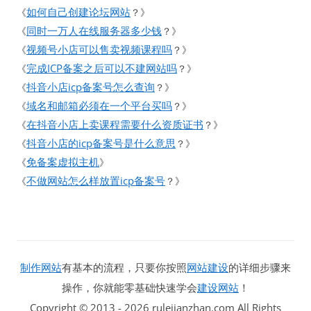
如何自己创建论坛网站
《
？》
同时一万人在线服务器多少钱
《
？》
视频号小店可以售卖视频课程吗
《
？》
完成ICP备案之后可以不建网站吗
《
？》
抖音小店icp备案号怎么查询
《
？》
域名和邮箱必须在一个平台买吗
《
？》
在抖音小店上卖课程需要什么资质证书
《
？》
抖音小店的icp备案号是什么意思
《
？》
免备案虚拟主机
《
》
不做网站怎么样放置icp备案号
《
？》
制作网站
有基本的流程，只要你按照
网站建设
的详细步骤来
操作，你就能零基础快速学会
建设网站
！
Copyright © 2013 - 2026 rulejianzhan.com All Rights