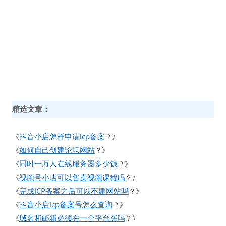
精选文章：
抖音小店怎样申请icp备案
《
？》
如何自己创建论坛网站
《
？》
同时一万人在线服务器多少钱
《
？》
视频号小店可以售卖视频课程吗
《
？》
完成ICP备案之后可以不建网站吗
《
？》
抖音小店icp备案号怎么查询
《
？》
域名和邮箱必须在一个平台买吗
《
？》