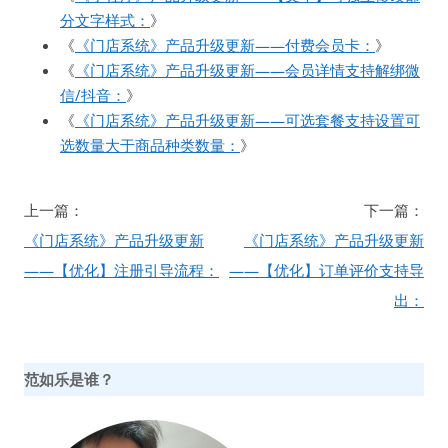
分文字样式：
》
《
《门店系统》产品升级更新——付费会员卡：
》
《
《门店系统》产品升级更新——会员详情支持解绑微
信/抖音：
》
《
《门店系统》产品升级更新——可选套餐支持设置可
选数量大于商品种类数量：
》
文
上一篇：
下一篇：
章
《门店系统》产品升级更新
《门店系统》产品升级更新
导
——【优化】注册引导流程：
——【优化】订单评价支持导
航
出：
范如乐是谁？