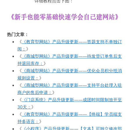
详细教程点击下图：
热门文章：
《
《教育型网站》产品升级更新——答题支持不单独订
阅：
》
《
《商城型网站》产品升级更新——待发货订单售后支
持退回库存：
》
《
《商城型网站》产品升级更新——优化会员积分抵消
规则设置：
》
《
《商城型网站》产品升级更新——支持平台处理入驻
商户的售后申请：
》
《
《门店系统》产品升级更新——成团时间限制放开至
30天：
》
《
《教育型网站》产品升级更新——【终端】学员端支
持多语言：
》
《
《小程序》产品升级更新——【文本】可独立修改部