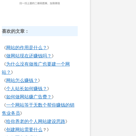
喜欢的文章：
网站的作用是什么？
《
》
做网站现在还赚钱吗？
《
》
为什么没有做推广也要建一个网
《
站？
》
网站怎么赚钱？
《
》
个人站长如何赚钱？
《
》
如何做网站赚广告费？
《
》
一个网站等于无数个帮你赚钱的销
《
售业务员
》
给你养老的个人网站建设思路
《
》
创建网站需要什么
《
？》