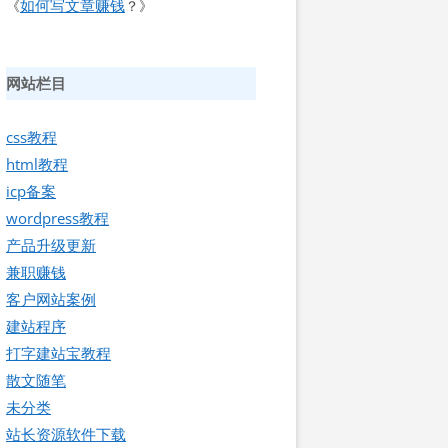
如何写文章赚钱
《
？》
网站栏目
css教程
html教程
icp备案
wordpress教程
产品升级更新
兼职赚钱
客户网站案例
建站程序
打字建站宝教程
散文随笔
未分类
站长资源软件下载