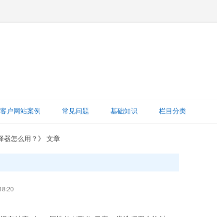
跳
至
客户网站案例
常见问题
基础知识
栏目分类
正
文
网站赚钱
选择器怎么用？》 文章
网站建设知识
ICP备案
8:20
打字建站宝教程
网站域名